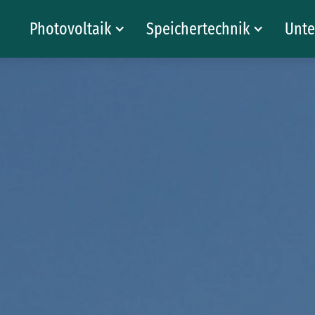
Photovoltaik
Speichertechnik
Unt