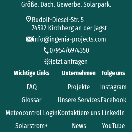
Größe. Dach. Gewerbe. Solarpark.
Rudolf-Diesel-Str. 5
74592 Kirchberg an der Jagst
info@ingenia-projects.com
07954/6974350
Jetzt anfragen
Wichtige Links
Unternehmen
Folge uns
FAQ
Projekte
Instagram
Glossar
Unsere Services
Facebook
Meteocontrol Login
Kontaktiere uns
LinkedIn
Solarstrom+
News
YouTube