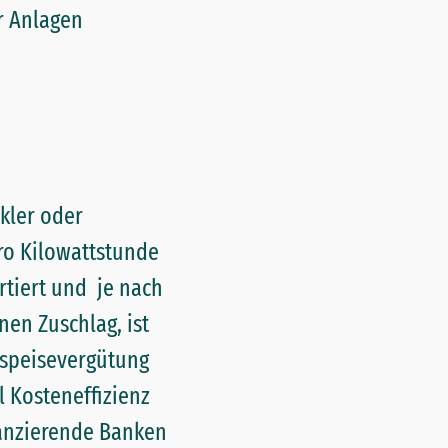
r Anlagen
kler oder
pro Kilowattstunde
rtiert und je nach
nen Zuschlag, ist
inspeisevergütung
l Kosteneffizienz
nanzierende Banken