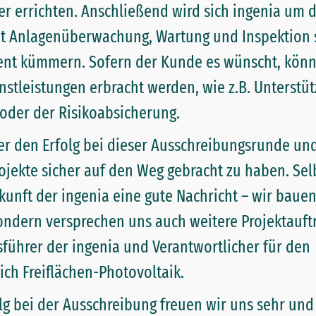
 errichten. Anschließend wird sich ingenia um d
it Anlagenüberwachung, Wartung und Inspektion
t kümmern. Sofern der Kunde es wünscht, kön
stleistungen erbracht werden, wie z.B. Unterstüt
oder der Risikoabsicherung.
er den Erfolg bei dieser Ausschreibungsrunde und
ojekte sicher auf den Weg gebracht zu haben. Selb
kunft der ingenia eine gute Nachricht – wir bauen
sondern versprechen uns auch weitere Projektauftr
tsführer der ingenia und Verantwortlicher für den
h Freiflächen-Photovoltaik.
lg bei der Ausschreibung freuen wir uns sehr un