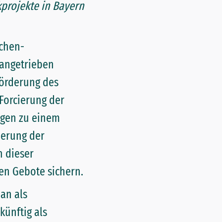
kprojekte in Bayern
ächen-
rangetrieben
Förderung des
Forcierung der
ngen zu einem
ierung der
n dieser
ten Gebote sichern.
an als
künftig als