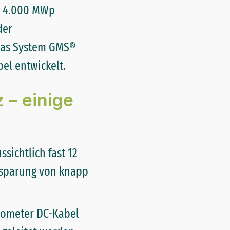
r 4.000 MWp
der
das System GMS®
el entwickelt.
 – einige
sichtlich fast 12
insparung von knapp
lometer DC-Kabel