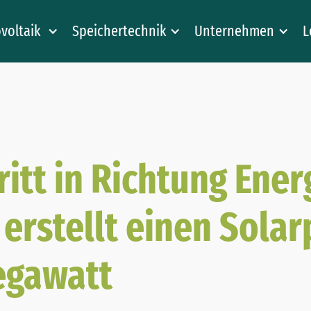
voltaik
Speichertechnik
Unternehmen
L
ritt in Richtung Ene
 erstellt einen Solar
egawatt