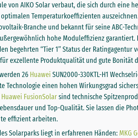
e von AIKO Solar verbaut, die sich durch eine h
n optimalen Temperaturkoeffizienten auszeichnen.
tovoltaik-Branche und bekannt für seine ABC-Techn
außergewöhnlich hohe Moduleffizienz garantiert. E
n begehrten “Tier 1” Status der Ratingagentur 
für exzellente Produktqualität und gute Bonität
 werden 26
Huawei
SUN2000-330KTL-H1 Wechselric
nte Technologie einen hohen Wirkungsgrad sichers
n
Huawei FusionSolar
sind technische Spitzenprod
bensdauer und Top-Qualität. Sie lassen die Pho
te effizient arbeiten.
es Solarparks liegt in erfahrenen Händen:
MKG G