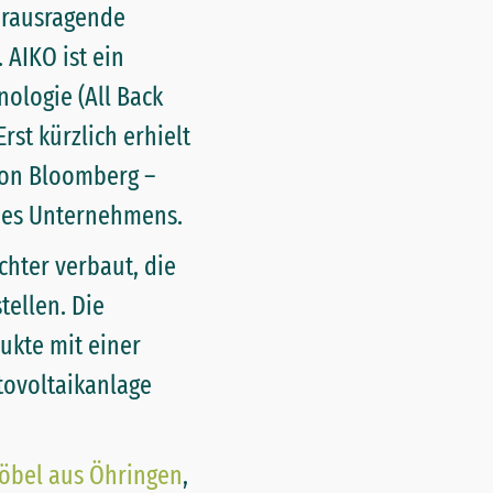
erausragende
 AIKO ist ein
ologie (All Back
rst kürzlich erhielt
von Bloomberg –
 des Unternehmens.
hter verbaut, die
tellen. Die
ukte mit einer
tovoltaikanlage
öbel aus Öhringen
,