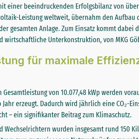
it einer beeindruckenden Erfolgsbilanz von übe
ovoltaik-Leistung weltweit, übernahm den Aufbau 
 der gesamten Anlage. Zum Einsatz kommt dabei 
nd wirtschaftliche Unterkonstruktion, von MKG Göb
stung für maximale Effizienz
en Gesamtleistung von 10.077,48 kWp werden voraus
 Jahr erzeugt. Dadurch wird jährlich eine CO₂-E
ht – ein signifikanter Beitrag zum Klimaschutz.
 Wechselrichtern wurden insgesamt rund 150 Ki