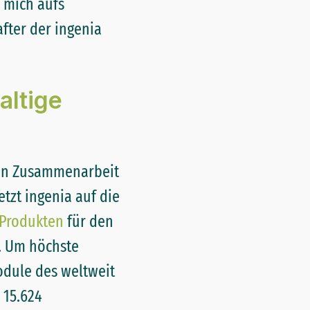
h mich aufs
after der ingenia
altige
ngen Zusammenarbeit
tzt ingenia auf die
-Produkten
für den
. Um höchste
odule des weltweit
 15.624